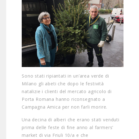
Sono stati ripiantati in un’area verde di
Milano gli abeti che dopo le festività
natalizie i clienti del mercato agricolo di
Porta Romana hanno riconsegnato a
Campagna Amica per non farli morire.
Una decina di alberi che erano stati venduti
prima delle feste di fine anno al farmers’
market di via Friuli 10/a e che