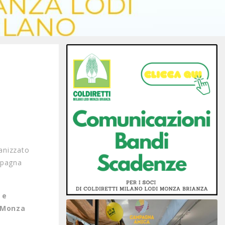
anizzato
mpagna
 e
o Monza