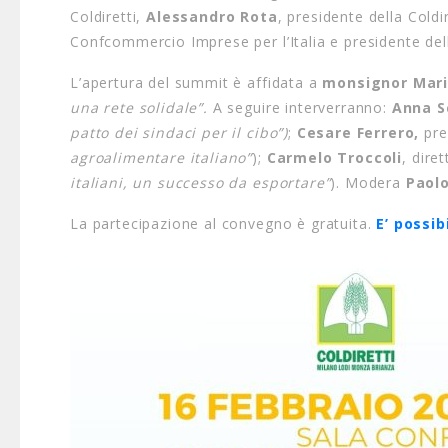
Coldiretti,
Alessandro Rota
, presidente della Cold
Confcommercio Imprese per l’Italia e presidente d
L’apertura del summit è affidata a
monsignor Mari
una rete solidale”.
A seguire interverranno:
Anna S
patto dei sindaci per il cibo”)
;
Cesare Ferrero,
pre
agroalimentare italiano”
);
Carmelo Troccoli
, dir
italiani, un successo da esportare”
). Modera
Paol
La partecipazione al convegno è gratuita.
E’ possib