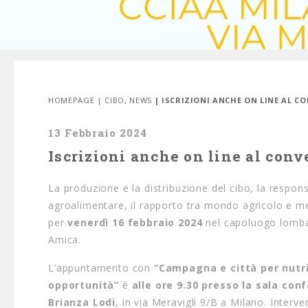
HOMEPAGE
|
CIBO
,
NEWS
| ISCRIZIONI ANCHE ON LINE AL C
13 Febbraio 2024
Iscrizioni anche on line al conv
La produzione e la distribuzione del cibo, la responsa
agroalimentare, il rapporto tra mondo agricolo e me
per
venerdì 16 febbraio
2024
nel capoluogo lomba
Amica.
L’appuntamento con
“Campagna e città per nutrire
opportunità”
è
alle ore 9.30 presso la sala co
Brianza Lodi
, in via Meravigli 9/B a Milano. Inter