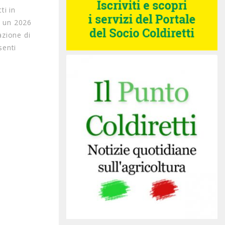
ti in
i un 2026
azione di
senti