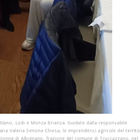
Milano, Lodi e Monza Brianza. Guidate dalla responsabile
ria Valeria Simona Chiesa, le imprenditrici agricole del territo
lonne di Albignano, frazione del comune di Truccazzano, nel