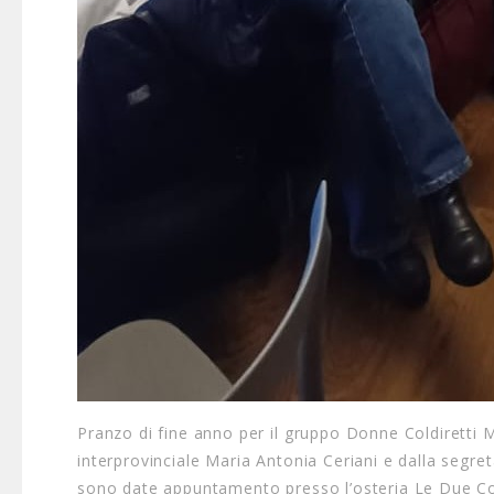
Pranzo di fine anno per il gruppo Donne Coldiretti 
interprovinciale Maria Antonia Ceriani e dalla segreta
sono date appuntamento presso l’osteria Le Due Co