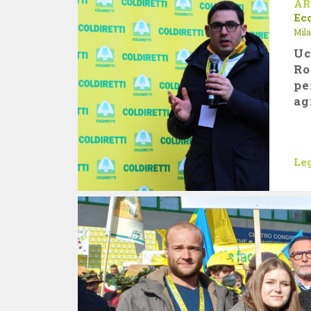
AR
Ec
Mila
Uc
Ro
pe
ag
Leg