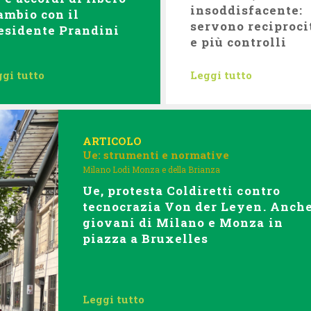
insoddisfacente:
ambio con il
servono reciproci
esidente Prandini
e più controlli
gi tutto
Leggi tutto
ARTICOLO
Ue: strumenti e normative
Milano Lodi Monza e della Brianza
Ue, protesta Coldiretti contro
tecnocrazia Von der Leyen. Anche
giovani di Milano e Monza in
piazza a Bruxelles
Leggi tutto