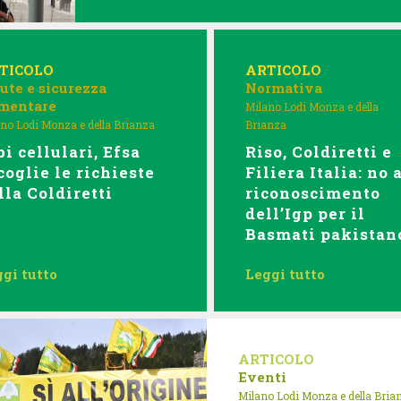
TICOLO
ARTICOLO
ute e sicurezza
Normativa
imentare
Milano Lodi Monza e della
no Lodi Monza e della Brianza
Brianza
bi cellulari, Efsa
Riso, Coldiretti e
coglie le richieste
Filiera Italia: no 
lla Coldiretti
riconoscimento
dell’Igp per il
Basmati pakistan
gi tutto
Leggi tutto
ARTICOLO
Eventi
Milano Lodi Monza e della Bria