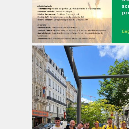
sc
pr
Leg