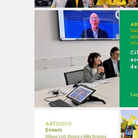
AR
Sal
al
Mila
Ci
ac
de
Leg
ARTICOLO
Eventi
Milano Lodi Monza e della Brianza