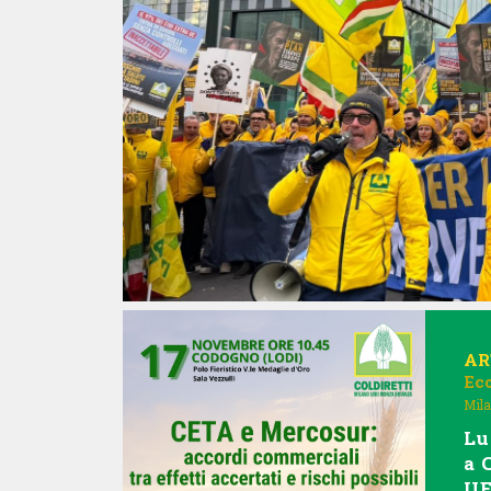
AR
Ec
Mila
Lu
a 
UE