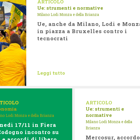
ARTICOLO
Ue: strumenti e normative
Milano Lodi Monza e della Brianza
Ue, anche da Milano, Lodi e Monz
in piazza a Bruxelles contro i
tecnocrati
Leggi tutto
TICOLO
ARTICOLO
onomia
Ue: strumenti e
normative
no Lodi Monza e della Brianza
Milano Lodi Monza e della
nedì 17/11 in Fiera
Brianza
Codogno incontro su
Mercosur, accord
 e accordi di libero